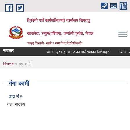
Skip to main content
त्रिवेणी गाउँ कार्यपालिकाको कार्यालय सिम्रुतु
खारानेटा, रुकुम(पश्‍चिम), कर्णाली प्रदेश, नेपाल
"समृद्व त्रिवेणीः सुखी र सम्मानित त्रिवेणीबासी"
समाचार
आ.व. २०८३।०८४ को गाउँसभाको निर्णयहरु
आ.व. २०८२।
You are here
Home
» गंगा कामी
गंगा कामी
वडा नं ७
वडा सदस्य