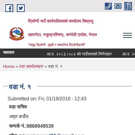
Skip to main content
त्रिवेणी गाउँ कार्यपालिकाको कार्यालय सिम्रुतु
खारानेटा, रुकुम(पश्‍चिम), कर्णाली प्रदेश, नेपाल
"समृद्व त्रिवेणीः सुखी र सम्मानित त्रिवेणीबासी"
समाचार
आ.व. २०८३।०८४ को गाउँसभाको निर्णयहरु
आ.व. २०८२।०
You are here
Home
»
वडा कार्यालयहरु
» वडा नं. १
वडा नं. १
Submitted on:
Fri, 01/19/2018 - 12:43
वडा सचिव
अमृत कडेँल
सम्पर्क नं.:9868949539