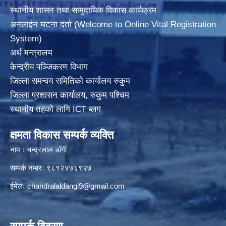
स्थानीय शासन तथा सामुदायिक विकास कार्यक्रम
अनलाईन घटना दर्ता (Welcome to Online Vital Registration
System)
अर्थ मन्त्रालय
केन्द्रीय पञ्जिकरण विभाग
जिल्ला समन्वय समितिको कार्यालय रुकुम
जिल्ला प्रशासन कार्यालय, रुकुम पश्चिम
स्थानीय तहको लागि ICT ब्लग
क्षमता विकास सम्पर्क व्यक्ति
नाम ः चन्द्रलाल डाँगी
सम्पर्क नम्बरः ९८१२४७६९२७
ईमेलः
chandralaldangi9@gmail.com