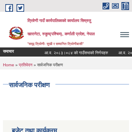
Skip to main content
त्रिवेणी गाउँ कार्यपालिकाको कार्यालय सिम्रुतु
खारानेटा, रुकुम(पश्‍चिम), कर्णाली प्रदेश, नेपाल
"समृद्व त्रिवेणीः सुखी र सम्मानित त्रिवेणीबासी"
समाचार
आ.व. २०८३।०८४ को गाउँसभाको निर्णयहरु
आ.व. २०८२।०
You are here
Home
»
प्रतिवेदन
» सार्वजनिक परीक्षण
सार्वजनिक परीक्षण
बजेट तथा कार्यक्रम