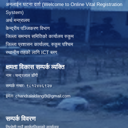
अनलाईन घटना दर्ता (Welcome to Online Vital Registration
System)
अर्थ मन्त्रालय
केन्द्रीय पञ्जिकरण विभाग
जिल्ला समन्वय समितिको कार्यालय रुकुम
जिल्ला प्रशासन कार्यालय, रुकुम पश्चिम
स्थानीय तहको लागि ICT ब्लग
क्षमता विकास सम्पर्क व्यक्ति
नाम ः चन्द्रलाल डाँगी
सम्पर्क नम्बरः ९८१२४७६९२७
ईमेलः
chandralaldangi9@gmail.com
सम्पर्क विवरण
त्रिवेणी गाउँ कार्यपालिकाकाे कार्यालय