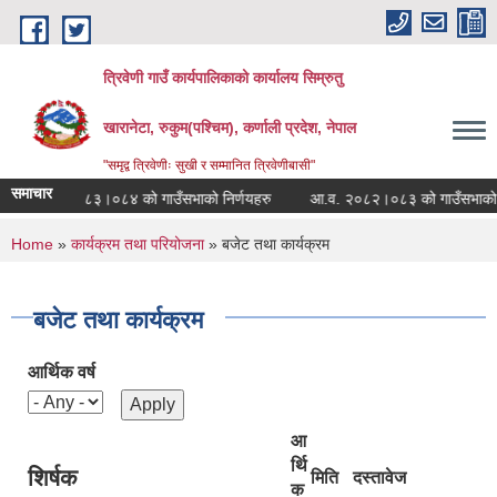
Skip to main content
त्रिवेणी गाउँ कार्यपालिकाको कार्यालय सिम्रुतु
खारानेटा, रुकुम(पश्‍चिम), कर्णाली प्रदेश, नेपाल
"समृद्व त्रिवेणीः सुखी र सम्मानित त्रिवेणीबासी"
समाचार
आ.व. २०८३।०८४ को गाउँसभाको निर्णयहरु
आ.व. २०८२।०८३ को गाउँसभाको हिउँदे
You are here
Home
»
कार्यक्रम तथा परियोजना
» बजेट तथा कार्यक्रम
बजेट तथा कार्यक्रम
आर्थिक वर्ष
आ
र्थि
शिर्षक
मिति
दस्तावेज
क