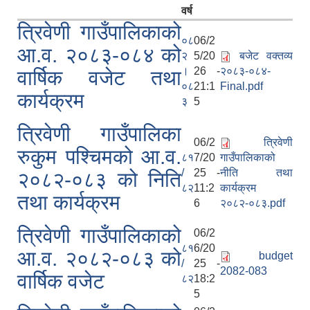
वर्ष
त्रिवेणी गाउँपालिकाको
०८
06/2
आ.व. २०८३-०८४ को
२
5/20
बजेट वक्तव्य
।
26 -
२०८३-०८४-
वार्षिक वजेट तथा
०८
21:1
Final.pdf
कार्यक्रम
३
5
त्रिवेणी गाउँपालिका
06/2
त्रिवेणी
रुकुम पश्‍चिमको आ.व.
८१
7/20
गाउँपालिकाको
/
25 -
नीति तथा
२०८२-०८३ को निति
८२
11:2
कार्यक्रम
तथा कार्यक्रम
6
२०८२-०८३.pdf
त्रिवेणी गाउँपालिकाको
06/2
८१
6/20
आ.व. २०८२-०८३ को
budget
/
25 -
2082-083
वार्षिक वजेट
८२
18:2
5