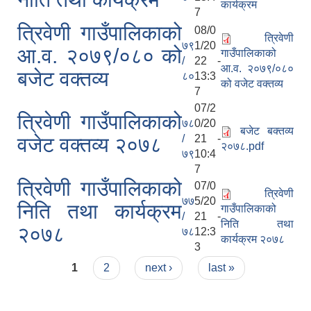
कार्यक्रम
7
त्रिवेणी गाउँपालिकाको
08/0
त्रिवेणी
७९
1/20
आ.व. २०७९/०८० को
गाउँपालिकाको
/
22 -
आ.व. २०७९/०८०
बजेट वक्तव्य
८०
13:3
को वजेट वक्तव्य
7
07/2
त्रिवेणी गाउँपालिकाको
७८
0/20
बजेट बक्तव्य
/
21 -
वजेट वक्तव्य २०७८
२०७८.pdf
७९
10:4
7
त्रिवेणी गाउँपालिकाको
07/0
त्रिवेणी
७७
5/20
निति तथा कार्यक्रम
गाउँपालिकाको
/
21 -
निति तथा
२०७८
७८
12:3
कार्यक्रम २०७८
3
Pages
1
2
next ›
last »