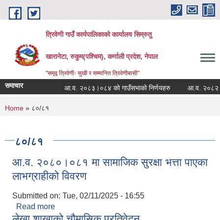
Skip to main content
त्रिवेणी गाउँ कार्यपालिकाको कार्यालय सिम्रुतु
खारानेटा, रुकुम(पश्‍चिम), कर्णाली प्रदेश, नेपाल
"समृद्व त्रिवेणीः सुखी र सम्मानित त्रिवेणीबासी"
समाचार
आ.व. २०८३।०८४ को गाउँसभाको निर्णयहरु
आ.व. २०८२।०८३ क
You are here
Home
» ८०/८१
८०/८१
आ.व. २०८०।०८१ मा सामाजिक सुरक्षा भत्ता पाएका
लाभग्राहीको विवरण
Submitted on:
Tue, 02/11/2025 - 16:55
Read more
about आ.व. २०८०।०८१ मा सामाजिक सुरक्षा भत्ता पाएका
लेखा शाखाको चौमासिक प्रतिवेदन
लाभग्राहीको विवरण