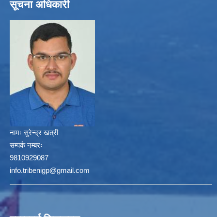
सूचना अधिकारी
नामः
सुरेन्द्र खत्री
सम्पर्क नम्बरः
9810929087
info.tribenigp@gmail.com