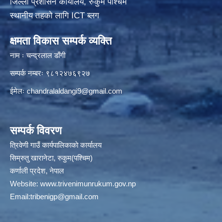
जिल्ला प्रशासन कार्यालय, रुकुम पश्चिम
स्थानीय तहको लागि ICT ब्लग
क्षमता विकास सम्पर्क व्यक्ति
नाम ः चन्द्रलाल डाँगी
सम्पर्क नम्बरः ९८१२४७६९२७
ईमेलः
chandralaldangi9@gmail.com
सम्पर्क विवरण
त्रिवेणी गाउँ कार्यपालिकाकाे कार्यालय
सिम्रुतु खारानेटा, रुकुम(पश्‍चिम)
कर्णाली प्रदेश, नेपाल
Website:
www.trivenimunrukum.gov.np
Email:
tribenigp@gmail.com